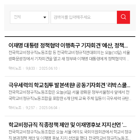
이재명 대통령 정책협약 이행촉구 기자회견 '예산, 정책으로 약속지켜라!'
전국학교비정규직노동조합 등 전국학교비정규직연대회의는 오늘(10일) 서울
광화문광장에서 기자회견을 열고 새 정부와 이재명 대통령에게 정책협약의 이
행을 촉구했다. 전국학교비정규직연대회의와 민주당은 지난 5월 1일 대선캠
학비노조
9,833
2025.06.10
프가 꾸려지자마자 학교급식법 개정, 학교급식종합대책안 마련, 학교비정규직
저임금 문제, 방학 중 무임금 문제해결을 위해 노력하겠다는 정책협약을 맺은
바 있다. 학교비정규직노동조합 민태호 위원장은 정책협약에서 문정복, 민병
극우세력의 학교침투 발본색원! 공동기자회견 '리박스쿨 끝이 아니다!'
덕, 고민정, 김문수 국회의원이 책임지겠다 약속한 것을 상기시키며 “직을 걸고
전국학교비정규직노동조합은 오늘(4일) 서울 광화문 정부서울청사 앞에서 전
약속했고, 굳은 맹세를 했으니, 예산과 정책으로 그 약속을 지켜달라!”고 다시
국학교비정규직노동조합을 포함한 6개 단체 교육 주체 일동이 극우세력 규탄
한번 호소했다.
기자회견을 열었다. 전국학교비정규직노동조합 방과후강사분과 손재광 전국
학비노조
9,257
2025.06.04
분과장은 “미래세대를 가르치는 자격은 교육에 대한 전문성과 아이들에 대한
책임감에서 나와야 한다”라며 “오늘의 리박스쿨은 현장 강사들의 의견을 무시
하고 공교육인 방과후 교육을 외주화한 처참한 결과다”라고 참담함을 전했다.
학교비정규직 직종정책 제안 및 이재명후보 지지선언 '끝까지 연대하겠다!'
전국교직원노동조합 박영환 위원장은 “학교 현장에서는 이승만의 업적은 안
전국학교비정규직노동조합은 오늘 서울 여의도 국회의원회관에서 학교비정규
가르치고, 5.18 민중항쟁을 가르치는 자체가 편향적이라며 집회와 항의는 일상
직 분과정책 제안 및 이재명 후보 지지 선언을 했다. 전국학교비정규직노동조