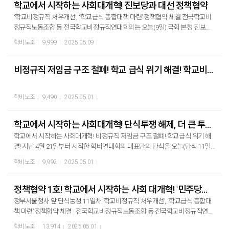
을 위한 공동의 노력을 이어가기로 하였다.
학교에서 시작하는 사회대개혁! 진보당과 대선 정책협약
치하라!
‘학교비정규직 처우개선’, ‘학교급식 종합대책 마련’ 정책협약 체결 전국학교비
정규직노동조합 등 전국학교비정규직연대회의는 오늘(9일) 국회 본청 진보당
대표실에서 21대 대선 정책 협약식을 열고 학교 비정규직 문제 해결과 교육복
학비노조
9,999
2025.05.09
지 확대를 위한 공동과제의 내용을 담아 정책협약을 진행하였다. 진보당과 학
비연대회의는 이번 협약을 계기로, 학교에서 시작하는 사회대개혁 실현을 위한
공동의 노력을 이어가기로 하였다.
비정규직 저임금 구조 철폐! 학교 급식 위기 해결! 학교비정규직연대회의 대표단 단식농성 11일차
학비노조
9,490
2025.05.01
학교에서 시작하는 사회대개혁! 단식투쟁 해제, 더 큰 투쟁으로 이어가자!
학교에서 시작하는 사회대개혁! 비정규직 저임금 구조 철폐! 학교급식 위기 해
결! 지난 4월 21일부터 시작한 학비연대회의 대표단의 단식을 오늘(단식 11일
차) 마무리합니다. 학비노조 민태호 위원장은 단식농성 해단식에서 “단식농성
학비노조
9,992
2025.05.01
11일 차에 승리의 소식을 전할 수 있어 기쁘다.”라고 환하게 웃으며 “앞으로 정
책협약이 관찰될 수 있도록 더 단결하고 더 치열하게 투쟁해 최종 승리의 그날
까지 앞장서겠다.”라고 모두에게 감사함을 전했습니다. 단식농성 11일차, 해단
정책협약 1호! 학교에서 시작하는 사회 대개혁! '민주당과 대선 정책협약'
식 열고 단식농성 해제 정치권의 약속이 말이 아닌 현실로! 더 큰 투쟁으로 만들
정부서울청사 앞 단식농성 11일차 ‘학교비정규직 처우개선’, ‘학교급식 종합대
어가자! 많은 국회의원들이 농성장을 찾았고, 교육부장관도 급식실 적정인원
책 마련’ 정책협약 체결 전국학교비정규직노동조합 등 전국학교비정규직연대
연구를 약속했습니다. 기재부 장관도 방학중무임금 문제를 심도있게 들여다보
회의는 오늘(1일) 더불어민주당과 21대 대선 정책 협약식을 열고 한국사회의
학비노조
13,914
2025.05.01
겠다고 했습니다. 특히, 국회 더불어민주당은 오늘 오전에 ▲학교비정규직 저