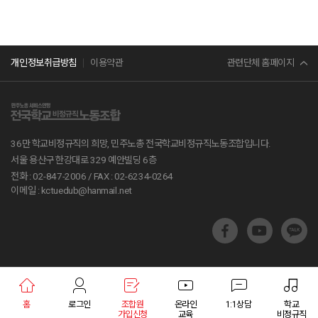
민주노총
관련단체 홈페이지
개인정보취급방침
이용약관
서비스연맹
전교조
36만 학교비정규직의 희망, 민주노총 전국학교비정규직노동조합입니다.
공무원노조
서울 용산구 한강대로 329 예안빌딩 6층
전화 : 02-847-2006 /
FAX : 02-6234-0264
진보당
이메일 : kctuedub@hanmail.net
교육부
지방교육재정알리미
학교알리미
홈
로그인
조합원
온라인
1:1상담
학교
교육통계서비스
가입신청
교육
비정규직