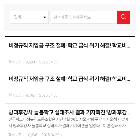
비정규직 저임금 구조 철폐! 학교 급식 위기 해결! 학교비정규직연대회의 대표단 단식농성 10일차
학비노조
9,599
2025.04.30
비정규직 저임금 구조 철폐! 학교 급식 위기 해결! 학교비정규직연대회의 대표단 단식농성 9일차
학비노조
9,702
2025.04.30
방과후강사 늘봄학교 실태조사 결과 기자회견 '방과후강사 생존 위기!"
전국학교비정규직노동조합은 지난 4월 28일 서울 광화문 정부서울청사 앞에
서 방과후강사 늘봄학교 실태조사 결과 기자회견을 열었다. 이번 실태조사에
서는, 늘봄학교 시행 이후 수강생과 수익이 감소하여 다른 일과 병행한다는 답
학비노조
10,386
2025.04.29
변도 늘었다. 또한 방과후강사들은 늘봄학교로 인해 고용불안과 생계 위협은