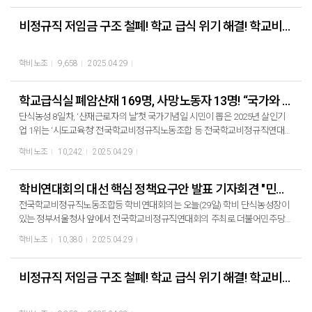
물론 수업의 질적 하락과 전문성마저 훼손당하는 등 직업에 대한 회의감과 불
안감을 호소하였다. 이는 늘봄학교가 교육 현장을 고려하지 않은 졸속 정책임
비정규직 저임금 구조 철폐! 학교 급식 위기 해결! 학교비정규직연대회의 대표단 단식농성 8일차
이 말하는 것이다. 전국학교비정규직노동조합 민태호 위원장은 “2024년 총선
용으로 졸속 시행된 늘봄정책은 학교 현장의 혼란과 방과후강사들의 생존권에
학비노조
9,658
2025.04.29
위기가 닥쳤다.”라며 “윤석열 정부와 국민의 힘 총선승리를 위해 방과후강사가
희생된 것이다.”라고 말하며 늘봄학교 운영개선과 정상화를 촉구했다. 전국학
교비정규직노동조합 서울지부 김가영 방과후강사는 늘봄학교로 인해 예산이
학교급식실 폐암산재 169명, 사망노동자 13명! “국가와 정치는 어디에 있는가?”
없어져 버린 특수반 방과후의 상황을 전하며 “강사의 생계도 문제지만 전문성
단식농성 8일차, ‘산재근로자의 날’첫 국가기념일 시민이 뽑은 2025년 살인기
이 필요한 장애아이들은 늘봄교실에서 방치되고 도태되고 있다.”라며 “아무런
업 1위는 ‘시도교육청’ 전국학교비정규직노동조합 등 전국학교비정규직연대회
배려도 대책도 없이 강사도, 학부모도, 아이들도 모두 피해자가 되었다.”라고 늘
의는 지난 4월 28일 ‘산재근로자의 날’을 맞아 단식농성장에서 기자회견을 열고
봄학교의 실태를 전했다. ▶ 방과후강사도 교육의 주체! 늘봄운영계획 수립에
학비노조
10,242
2025.04.29
학교비정규직노동자의 산업재해 예방을 위한 국가와 정치의 제대로 된 역할을
적극 참여할 수 있도록 하라! ▶ 강사료와 수업운영비 대폭 인상하여 질 좋은 교
요구했다. 4월 28일 산재노동자 추모의 날을 첫 국가기념일로 지정한 것이 요
육 보장하라! ▶ 무상수강권 퍼주기식, 공교육의 업체외주화 늘봄정책 철회하
식행위가 아니라 진정성 있는 국가기념일이라면 정부와 국회는 학교급식노동
학비연대회의 대선 핵심 정책요구안 발표 기자회견 "민주당 을지로, 모든것 받아안겠다."
라! ▶ 공적예산 퍼주기식, 공교육의 업체외주화 늘봄정책 철회하라! ▶ 방과후
자가 더 이상 산업재해로 죽고 다치지 않게 법제도를 개선해야 한다. 이주호 교
강사 생계 위협하는 졸속 늘봄학교, 당장 개선하라!
전국학교비정규직노동조합등 학비연대회의는 오늘(29일) 학비 단식농성장이
육부 장관은 지난 4월 25일 국회 교육위원회 현안 질의에서 학교 급식실의 조
있는 정부서울청사 앞에서 전국학교비정규직연대회의 주최로 더불어민주당
리종사자 1인당 적정 식수 인원이 20~30명 정도가 적당하다는 뜬금없는 대답
을지로위원회 위원장 민병덕, 교육위 김문수 국회의원의 참석으로 학비연대 대
학비노조
10,380
2025.04.29
을 했다. 이는 120~150명에 육박하는 현재 높은 식수 인원 기준을 전혀 모르고
선 핵심 정책요구안 발표 기자회견을 열었다. “방학중 무임금, 너무 황당하다.”
있었다는 것이다. 학교 급식 노동이 무너지는 동안, 이 정부가 학교현장에 얼마
학교급식종합대책안 마련 학교비정규직 법제화 노력 더불어민주당 을지로위
나 관심없고, 무책임했는지를 방증한다. 학비노조 민태호 위원장은 “무상급식
원회 위원장 민병덕 국회의원은“독을 먹고 자란 나무에서 건강한 열매가 열릴
비정규직 저임금 구조 철폐! 학교 급식 위기 해결! 학교비정규직연대회의 대표단 단식농성 6,7일차
이 무너질 위기에, 국가와 정치는 어디에 있습니까?, “노동자들이 죽어가는데,
수 없듯 노동자가 희생당하는 학교에서 아이들은 건강하고 공정한 시민으로 자
국가와 정치는 어디에 있습니까?”라고 반문하며 "노동자들이 죽어가는데, 국가
랄 수 없다.”라며“학생, 학부모, 비정규직 노동자가 함께 행복한 학교를 만들기
와 정치는 어디에 있느냐"라고 분노하며 산재근로자의 날 국가기념일 제정에