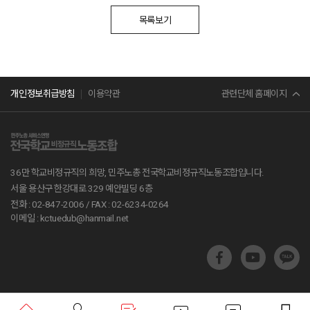
목록보기
민주노총
관련단체 홈페이지
개인정보취급방침
이용약관
서비스연맹
전교조
36만 학교비정규직의 희망, 민주노총 전국학교비정규직노동조합입니다.
공무원노조
서울 용산구 한강대로 329 예안빌딩 6층
전화 : 02-847-2006 /
FAX : 02-6234-0264
진보당
이메일 : kctuedub@hanmail.net
교육부
지방교육재정알리미
학교알리미