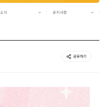
소식
공지사항
공유하기