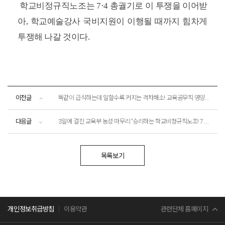
학교비정규직노조는 7·4 총궐기로 이 투쟁을 이어받
아, 학교예술강사 국비지원이 이행될 때까지 힘차게
투쟁해 나갈 것이다.
이전글
똑같이 급식하는데 일할수록 커지는 격차해소! 교육공무직 영양사 국가인권위 차별시정 진정 기자회견
다음글
3일에 걸친 교육부 농성 마무리 “승리하는 학교비정규직노조! 7.4 총궐기 투쟁으로!”
목록보기
민주노총
관련단체 홈페이지
개인정보취급방침
이용약관