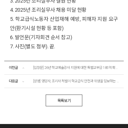
3. 2025년 조리실무사 결원 현황
4. 2025년 조리실무사 채용 미달 현황
5. 학교급식노동자 산업재해 예방, 피해자 지원 요구
안(환기시설 현황 등 포함)
6. 발언문(기자회견 순서 참고)
7. 사진(별도 첨부). 끝.
이전글
[입장문] 26년 학교예술강사 지원에 대한 특별교부금 185억 확정, 즉각적인 시행을 촉구한다!
다음글
[성명] 영양사, 조리사 처벌이 학교급식 안전과 위생을 담보하는 것인가. 김예지의원 대표발의「식품위생법」 일부개정법률안 철회하라!
목록보기