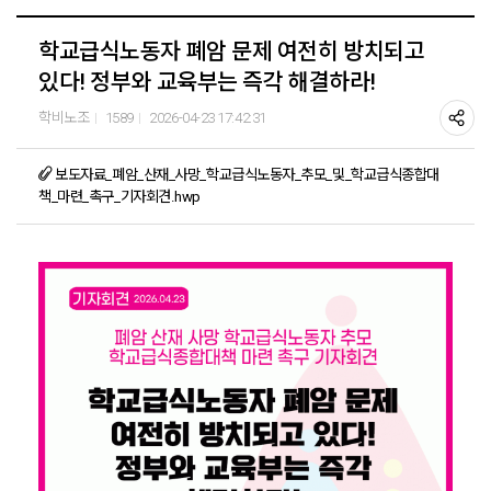
학교급식노동자 폐암 문제 여전히 방치되고
있다! 정부와 교육부는 즉각 해결하라!
학비노조
1589
2026-04-23 17:42:31
보도자료_폐암_산재_사망_학교급식노동자_추모_및_학교급식종합대
책_마련_촉구_기자회견.hwp