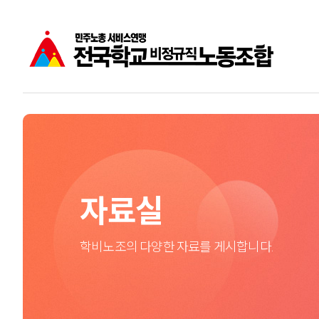
공지사항
학비노조는
주요소식
학교비정규직노동자
성명
자료실
학비노조의 다양한 자료를 게시합니다.