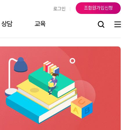
조합원가입신청
로그인
상담
교육
조
연락처
지부소식
걸어온 길
조합원게시판
오시는 길