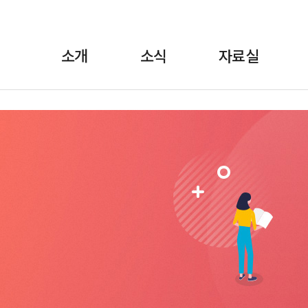
소개
소식
자료실
란?
·보도자료
정책자료
위원장 인사말
월간소식 브리핑
선전자료
FAQ
교육
1:1상담
규약/규정
교육자료
언론에 비친 학비노
조직도·
법률자료