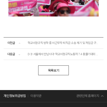
이전글
학교비정규직 방학 중 비근무자 퇴직금 소송 제기 및 저임금 구조 해결 촉구 기자회견
다음글
D-3! 서울에서 만납시다! 학교비정규직노동자 7.4 총궐기대회 선포 전국 동시다발 기자회견
목록보기
민주노총
관련단체 홈페이지
개인정보취급방침
이용약관
서비스연맹