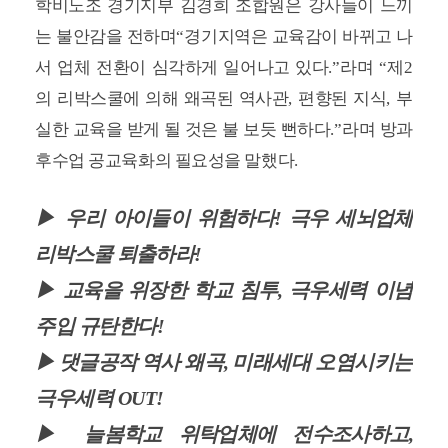
학비노조 경기지부 김경희 조합원은 강사들이 느끼
는 불안감을 전하며
“
경기지역은 교육감이 바뀌고 나
서 업체 전환이 심각하게 일어나고 있다
.”
라며
“
제
2
의 리박스쿨에 의해 왜곡된 역사관
,
편향된 지식
,
부
실한 교육을 받게 될 것은 불 보듯 뻔하다
.”
라며 방과
후수업 공교육화의 필요성을 말했다
.
▶ 우리 아이들이 위험하다
!
극우 세뇌업체
리박스쿨 퇴출하라
!
▶ 교육을
위장한 학교 침투
,
극우세력 이념
주입 규탄한다
!
▶ 댓글공작
역사 왜곡
,
미래세대 오염시키는
극우세력
OUT!
▶ 늘봄학교 위탁업체에 전수조사하고
,