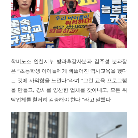
학비노조 인천지부 방과후강사분과 김주성 분과장
은
“
초등학생 아이들에게 삐뚤어진 역사교육을 했다
는 것에 사악함을 느낀다
”
라며
“
그런 교육 프로그램
을 만들고
,
강사를 양산한 업체를 찾아내고
,
모든 위
탁업체를 철저히 검증해야 한다
.”
라고 말했다
.