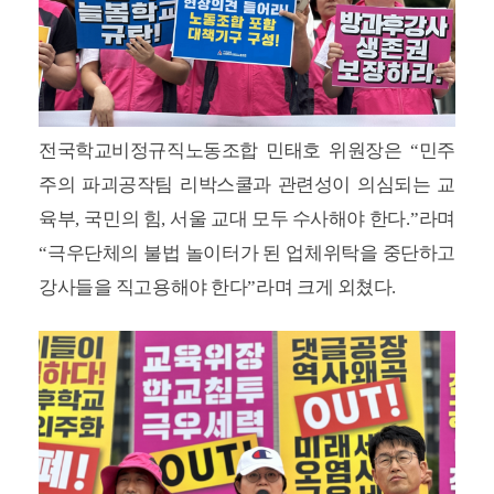
전국학교비정규직노동조합 민태호 위원장은
“
민주
주의 파괴공작팀 리박스쿨과 관련성이 의심되는 교
육부
,
국민의 힘
,
서울 교대 모두 수사해야 한다
.”
라며
“
극우단체의 불법 놀이터가 된 업체위탁을 중단하고
강사들을 직고용해야 한다
”
라며 크게 외쳤다
.