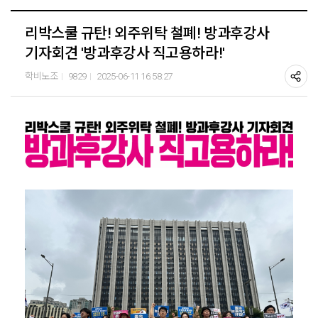
리박스쿨 규탄! 외주위탁 철폐! 방과후강사
기자회견 '방과후강사 직고용하라!'
학비노조
9829
2025-06-11 16:58:27