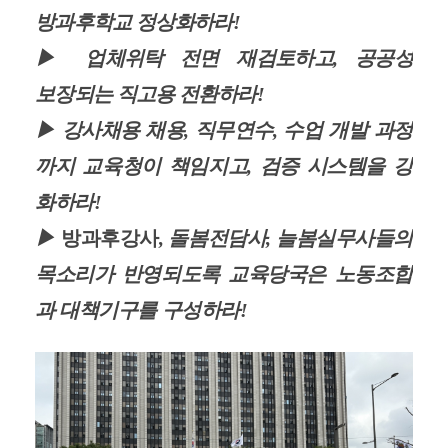
방과후학교 정상화하라
!
▶ 업체위탁 전면 재검토하고
,
공공성
보장되는 직고용 전환하라
!
▶ 강사채용
채용
,
직무연수
,
수업 개발 과정
까지 교육청이 책임지고
,
검증 시스템을 강
화하라
!
▶
방과후강사
,
돌봄전담사
,
늘봄실무사들의
목소리가 반영되도록 교육당국은 노동조합
과 대책기구를 구성하라
!