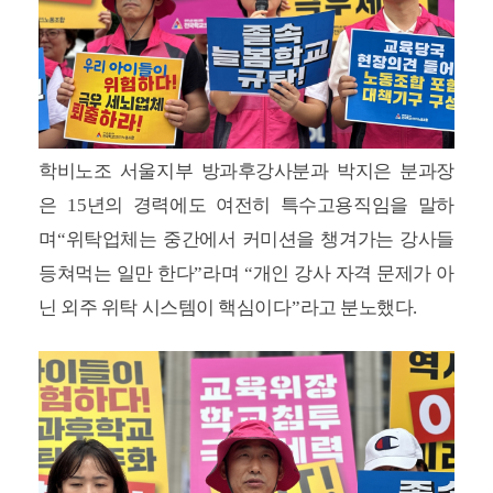
학비노조 서울지부 방과후강사분과 박지은 분과장
은
15
년의 경력에도 여전히 특수고용직임을 말하
며
“
위탁업체는 중간에서 커미션을 챙겨가는 강사들
등쳐먹는 일만 한다
”
라며
“
개인 강사 자격 문제가 아
닌 외주 위탁 시스템이 핵심이다
”
라고 분노했다
.