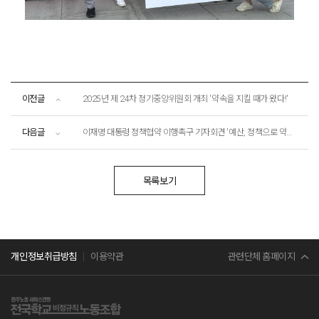
이전글
2025년 제 24차 정기중앙위원회 개최 '약속을 지킬 때가 왔다!'
다음글
이재명 대통령 정책협약 이행촉구 기자회견 '예산, 정책으로 약속지켜라!'
목록보기
민주노총
관련단체 홈페이지
개인정보취급방침
이용약관
서비스연맹
전교조