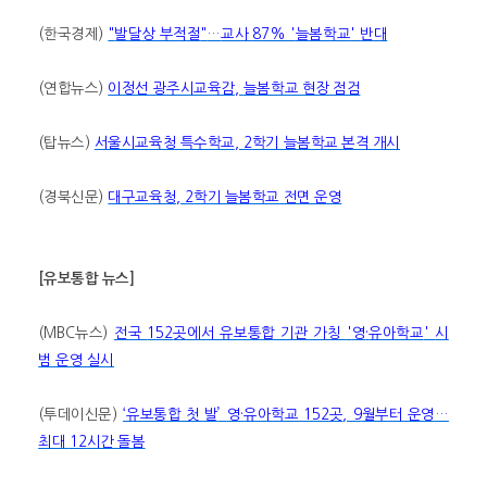
(
한국경제
)
"
발달상 부적절
"
…
교사
87% '
늘봄학교
'
반대
(
연합뉴스
)
이정선 광주시교육감
,
늘봄학교 현장 점검
(
탑뉴스
)
서울시교육청 특수학교
, 2
학기 늘봄학교 본격 개시
(
경북신문
)
대구교육청
, 2
학기 늘봄학교 전면 운영
[
유보통합 뉴스
]
(MBC
뉴스
)
전국
152
곳에서 유보통합 기관 가칭
'
영
·
유아학교
'
시
범 운영 실시
(
투데이신문
)
‘
유보통합 첫 발
’
영
·
유아학교
152
곳
, 9
월부터 운영
…
최대
12
시간 돌봄