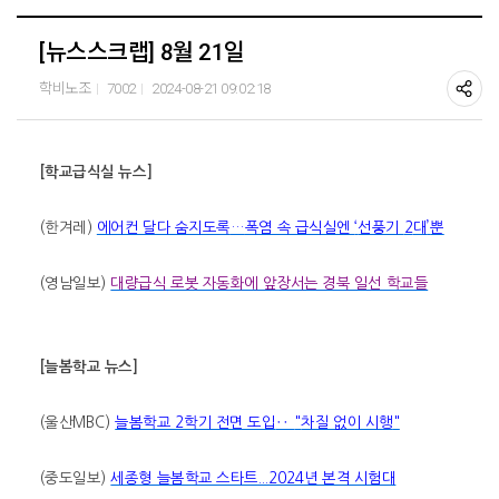
[뉴스스크랩] 8월 21일
학비노조
7002
2024-08-21 09:02:18
[
학교급식실 뉴스
]
(
한겨레
)
에어컨 달다 숨지도록
…
폭염 속 급식실엔
‘
선풍기
2
대
’
뿐
(
영남일보
)
대량급식 로봇 자동화에 앞장서는 경북 일선 학교들
[
늘봄학교 뉴스
]
(
울산
MBC)
늘봄학교
2
학기 전면 도입
‥
"
차질 없이 시행
"
(
중도일보
)
세종형 늘봄학교 스타트
...2024
년 본격 시험대