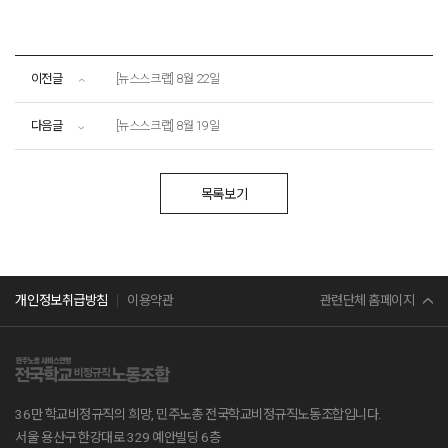
이전글
[뉴스스크랩] 8월 22일
다음글
[뉴스스크랩] 8월 19일
목록보기
민주노총
관련단체 홈페이지
개인정보취급방침
이용약관
서비스연맹
전교조
36만 학교비정규직의 희망, 민주노총 전국학교비정규직노동조합입니다.
공무원노조
서울 용산구 한강대로 329 예안빌딩 6층