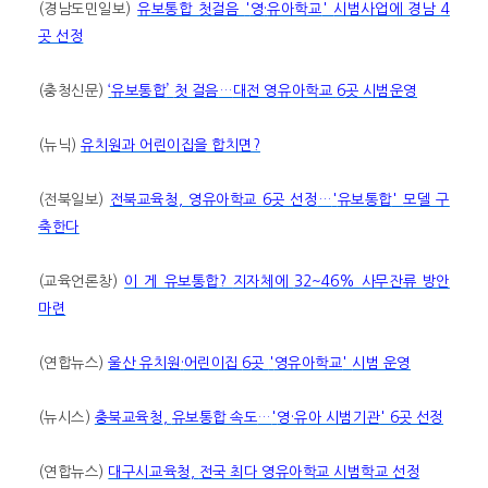
(
경남도민일보
)
유보통합 첫걸음
'
영
·
유아학교
'
시범사업에 경남
4
곳 선정
(
충청신문
)
‘
유보통합
’
첫 걸음
…
대전 영유아학교
6
곳 시범운영
(
뉴닉
)
유치원과 어린이집을 합치면
?
(
전북일보
)
전북교육청
,
영유아학교
6
곳 선정
…
'
유보통합
'
모델 구
축한다
(
교육언론창
)
이 게 유보통합
?
지자체에
32~46%
사무잔류 방안
마련
(
연합뉴스
)
울산 유치원
·
어린이집
6
곳
'
영유아학교
'
시범 운영
(
뉴시스
)
충북교육청
,
유보통합 속도
…
'
영
·
유아 시범기관
' 6
곳 선정
(
연합뉴스
)
대구시교육청
,
전국 최다 영유아학교 시범학교 선정