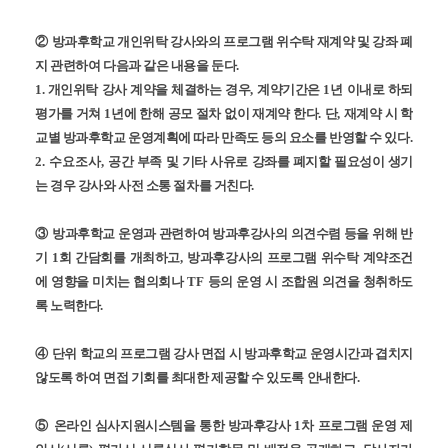
②
방과후학교 개인위탁 강사와의 프로그램 위수탁 재계약 및 강좌 폐
지 관련하여 다음과 같은 내용을 둔다
.
1. 개인위탁 강사 계약을 체결하는 경우
,
계약기간은
1
년 이내로 하되
평가를 거쳐
1
년에 한해 공모 절차 없이 재계약 한다
.
단
,
재계약 시 학
교별 방과후학교 운영계획에 따라 만족도 등의 요소를 반영할 수 있다
.
2. 수요조사,
공간 부족 및 기타 사유로 강좌를 폐지할 필요성이 생기
는 경우 강사와 사전 소통 절차를 거친다
.
③
방과후학교 운영과 관련하여 방과후강사의 의견수렴 등을 위해 반
기
1
회 간담회를 개최하고
,
방과후강사의 프로그램 위수탁 계약조건
에 영향을 미치는 협의회나
TF
등의 운영 시 조합원 의견을 청취하도
록 노력한다
.
④
단위 학교의 프로그램 강사 면접 시 방과후학교 운영시간과 겹치지
않도록 하여 면접 기회를 최대한 제공할 수 있도록 안내한다
.
⑤
온라인 심사지원시스템을 통한 방과후강사
1
차 프로그램 운영 제