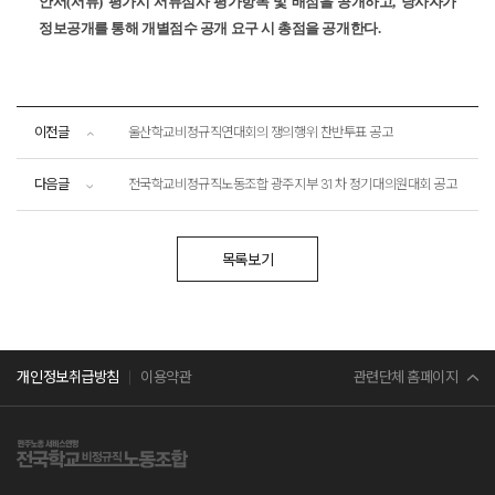
안서
(
서류
)
평가시 서류심사 평가항목 및 배점을 공개하고
,
당사자가
정보공개를 통해 개별점수 공개 요구 시 총점을 공개한다
.
이전글
울산학교비정규직연대회의 쟁의행위 찬반투표 공고
다음글
전국학교비정규직노동조합 광주지부 31차 정기대의원대회 공고
목록보기
민주노총
관련단체 홈페이지
개인정보취급방침
이용약관
서비스연맹
전교조