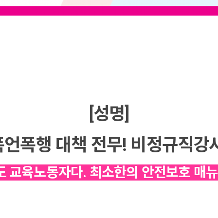
[성명]
폭언폭행 대책 전무! 비정규직강사
 교육노동자다. 최소한의 안전보호 매뉴