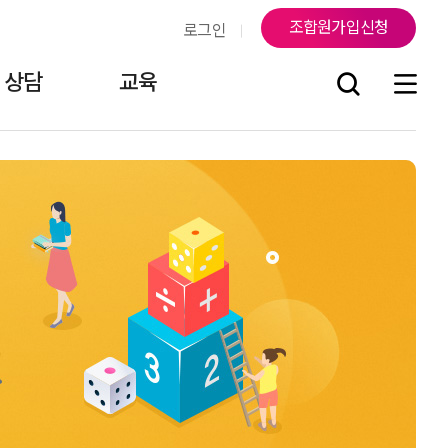
조합원가입신청
로그인
상담
교육
조
연락처
지부소식
걸어온 길
조합원게시판
오시는 길