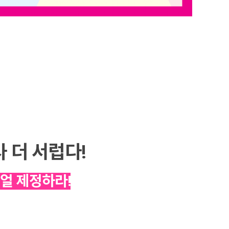
 더 서럽다!
얼 제정하라!