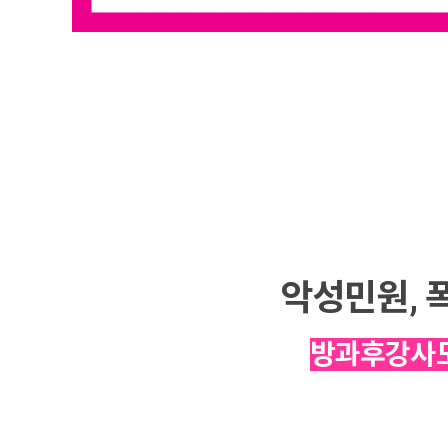
악성민원, 
방과후강사도