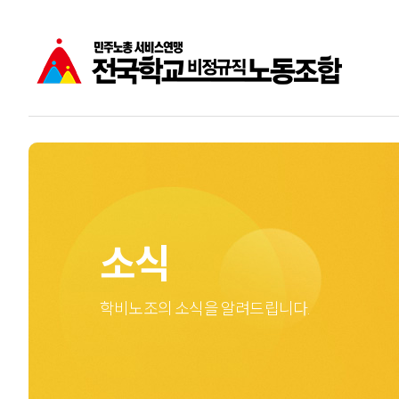
공지사항
학비노조는
주요소식
학교비정규직노동자
성명
소식
학비노조의 소식을 알려드립니다.