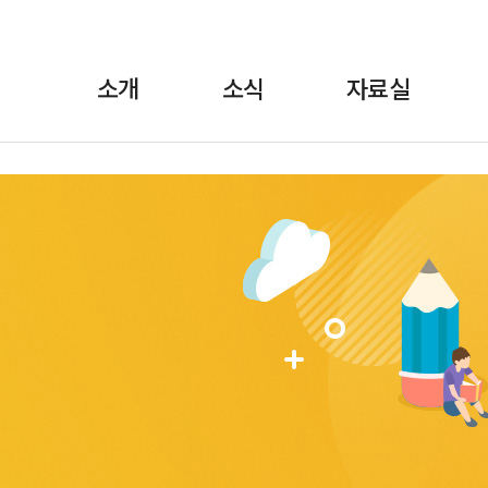
소개
소식
자료실
란?
·보도자료
정책자료
위원장 인사말
월간소식 브리핑
선전자료
FAQ
교육
1:1상담
규약/규정
교육자료
언론에 비친 학비노
조직도·
법률자료