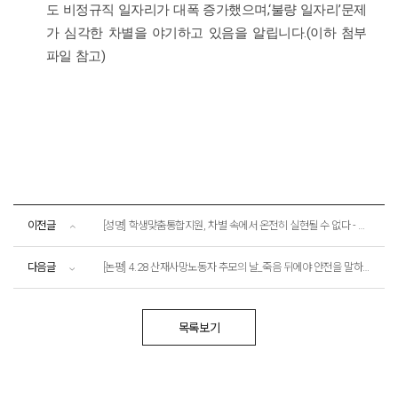
,‘
’
도 비정규직 일자리가 대폭 증가했으며
불량 일자리
문제
.(
가 심각한 차별을 야기하고 있음을 알립니다
이하 첨부
)
파일 참고
이전글
[성명] 학생맞춤통합지원, 차별 속에서 온전히 실현될 수 없다 - 경남교육청은 기관 교육복지사 임금차별 즉각 중단하고동일노동 동일임금 원칙을 이행하라!
다음글
[논평] 4.28 산재사망노동자 추모의 날_죽음 뒤에야 안전을 말하는 시대는 끝나야 한다
목록보기