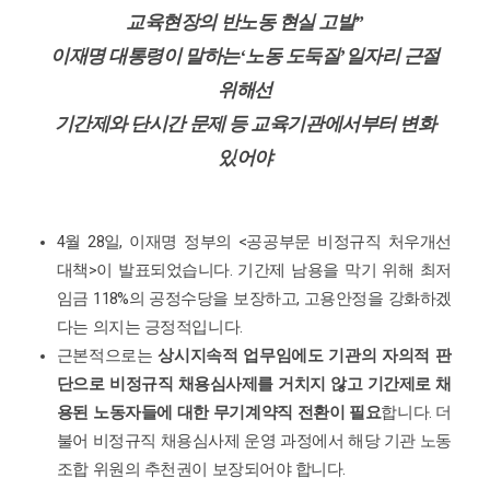
교육현장의 반노동 현실 고발
”
이재명 대통령이 말하는
‘
노동 도둑질
’
일자리 근절
위해선
기간제와 단시간 문제 등 교육기관에서부터 변화
있어야
4
28
,
<
월
일
이재명 정부의
공공부문 비정규직 처우개선
>
.
대책
이 발표되었습니다
기간제 남용을 막기 위해 최저
118%
,
임금
의 공정수당을 보장하고
고용안정을 강화하겠
.
다는 의지는 긍정적입니다
근본적으로는
상시지속적 업무임에도 기관의 자의적 판
단으로 비정규직 채용심사제를 거치지 않고 기간제로 채
.
용된 노동자들에 대한 무기계약직 전환이 필요
합니다
더
불어 비정규직 채용심사제 운영 과정에서 해당 기관 노동
.
조합 위원의 추천권이 보장되어야 합니다