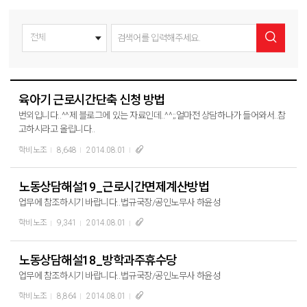
육아기 근로시간단축 신청 방법
번외입니다..^^제 블로그에 있는 자료인데..^^;;얼마전 상담하나가 들어와서..참
고하시라고 올립니다..
학비노조
8,648
2014.08.01
노동상담해설19_근로시간면제계산방법
업무에 참조하시기 바랍니다..법규국장/공인노무사 하윤성
학비노조
9,341
2014.08.01
노동상담해설18_방학과주휴수당
업무에 참조하시기 바랍니다..법규국장/공인노무사 하윤성
학비노조
8,864
2014.08.01