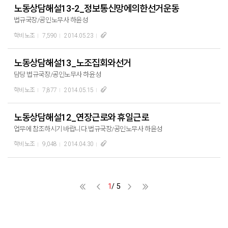
노동상담해설13-2_정보통신망에의한선거운동
법규국장/공인노무사 하윤성
학비노조
7,590
2014.05.23
노동상담해설13_노조집회와선거
담당 법규국장/공인노무사 하윤성
학비노조
7,877
2014.05.15
노동상담해설12_연장근로와 휴일근로
업무에 참조하시기 바랍니다.법규국장/공인노무사 하윤성
학비노조
9,048
2014.04.30
1
/ 5