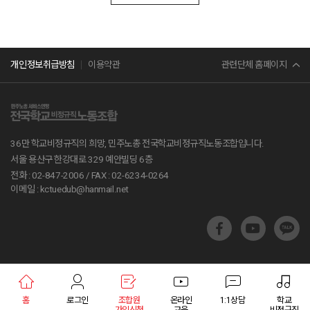
민주노총
관련단체 홈페이지
개인정보취급방침
이용약관
서비스연맹
전교조
36만 학교비정규직의 희망, 민주노총 전국학교비정규직노동조합입니다.
공무원노조
서울 용산구 한강대로 329 예안빌딩 6층
전화 : 02-847-2006 /
FAX : 02-6234-0264
진보당
이메일 : kctuedub@hanmail.net
교육부
지방교육재정알리미
학교알리미
홈
로그인
조합원
온라인
1:1상담
학교
교육통계서비스